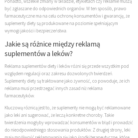
Ponadto, wszelkie zmiany w składzie, etykietach czy reklamie muszą
być zgłaszane do odpowiednich organów. W ten sposób, prawo
farmaceutyczne ma na celu ochronę konsumentów i gwarancję, że
suplementy diety są produkowane na poziomie spełniającym
wymogi jakości i bezpieczeństwa.
Jakie są różnice między reklamą
suplementów a leków?
Reklama suplementów diety i leków różni się przede wszystkim pod
względem regulacji oraz zakresu dozwolonych twierdzeń.
Suplementy diety są traktowane jako żywność, co powoduje, że ich
reklama musi przestrzegać innych zasad niż reklama
farmaceutyków.
Kluczową różnicą jest to, że suplementy nie mogą być reklamowane
jako leki ani sugerować, że leczą konkretne choroby. Takie
twierdzenia mogłyby wprowadzać konsumentów w błąd i prowadzić
do nieodpowiedniego stosowania produktów. Z drugiej strony, leki
mają możliwość reklamowania się jako środki terapeutyczne, które