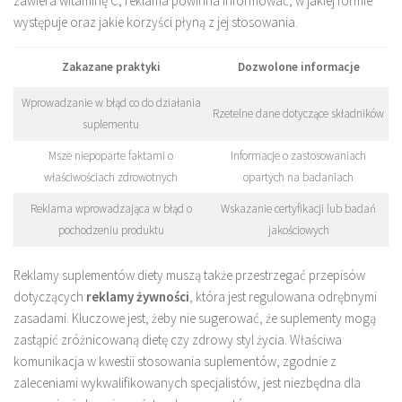
zawiera witaminę C, reklama powinna informować, w jakiej formie
występuje oraz jakie korzyści płyną z jej stosowania.
Zakazane praktyki
Dozwolone informacje
Wprowadzanie w błąd co do działania
Rzetelne dane dotyczące składników
suplementu
Msze niepoparte faktami o
Informacje o zastosowaniach
właściwościach zdrowotnych
opartych na badaniach
Reklama wprowadzająca w błąd o
Wskazanie certyfikacji lub badań
pochodzeniu produktu
jakościowych
Reklamy suplementów diety muszą także przestrzegać przepisów
dotyczących
reklamy żywności
, która jest regulowana odrębnymi
zasadami. Kluczowe jest, żeby nie sugerować, że suplementy mogą
zastąpić zróżnicowaną dietę czy zdrowy styl życia. Właściwa
komunikacja w kwestii stosowania suplementów, zgodnie z
zaleceniami wykwalifikowanych specjalistów, jest niezbędna dla