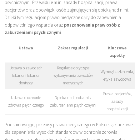
psychicznymi. Przewiduje m.in. zasady hospitalizacji, prawa
pacjentów oraz obowiązki osób zajmujących się opieką nad nimi.
Dzięki tym regulacjom prawo medyczne dąży do zapewnienia
odpowiedniego wsparcia oraz
poszanowania praw osób z
zaburzeniami psychicznymi
.
Ustawa
Zakres regulacji
Kluczowe
aspekty
Ustawa o zawodach
Regulacje dotyczące
Wymogi kształcenia,
lekarza i lekarza
wykonywania zawodów
etyka zawodowa
dentysty
medycznych
Prawa pacjentów,
Ustawa o ochronie
Opieka nad osobami z
zasady
zdrowia psychicznego
zaburzeniami psychicznymi
hospitalizacji
Podsumowując, przepisy prawa medycznego w Polsce są kluczowe
dla zapewnienia wysokich standardów w ochronie zdrowia.
Regularne aktualizacje tych aktów prawnych są niezbędne, aby