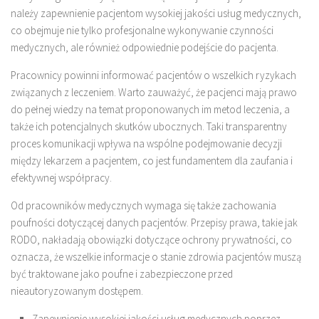
należy zapewnienie pacjentom wysokiej jakości usług medycznych,
co obejmuje nie tylko profesjonalne wykonywanie czynności
medycznych, ale również odpowiednie podejście do pacjenta.
Pracownicy powinni informować pacjentów o wszelkich ryzykach
związanych z leczeniem. Warto zauważyć, że pacjenci mają prawo
do pełnej wiedzy na temat proponowanych im metod leczenia, a
także ich potencjalnych skutków ubocznych. Taki transparentny
proces komunikacji wpływa na wspólne podejmowanie decyzji
między lekarzem a pacjentem, co jest fundamentem dla zaufania i
efektywnej współpracy.
Od pracowników medycznych wymaga się także zachowania
poufności dotyczącej danych pacjentów. Przepisy prawa, takie jak
RODO, nakładają obowiązki dotyczące ochrony prywatności, co
oznacza, że wszelkie informacje o stanie zdrowia pacjentów muszą
być traktowane jako poufne i zabezpieczone przed
nieautoryzowanym dostępem.
Zapewnienie wysokiej jakości usług medycznych poprzez