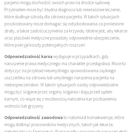
pacjenci mogą dochodzić swoich praw na drodze sądowej.
Przykładem może być błędna diagnoza lub niewłaściwe leczenie,
które skutkuje szkodą dla zdrowia pacjenta. W takich sytuacjach
poszkodowany może domagać się odszkodowania za poniesione
straty, a także zadośćuczynienia za krzywdę. Istotne jest, aby lekarze
oraz placówki medyczne posiadały odpowiednie ubezpieczenie,
które pokryje koszty potencjalnych roszczeń.
Odpowiedzialność karna
występuje w przypadkach, gdy
naruszenie prawa medycznego ma charakter przestępstwa. Może to
dotyczyć na przykład nieumyślnego spowodowania ciężkiego
uszczerbku na zdrowiu lub umyślnego narażenia pacjenta na
niebezpieczeństwo. W takich sytuacjach osoby odpowiedzialne
mogą być ścigane przez organy ścigania i stają przed sądem
karnym, co wiąże się z możliwością nałożenia kar pozbawienia
wolności lub grzywny.
Odpowiedzialność zawodowa
to natomiast konsekwencje, które
mogą dotknąć pracowników medycznych, takich jak lekarze,
pielęgniarki czy farmaceuci. W przypadku poważnych naruszeń etyki