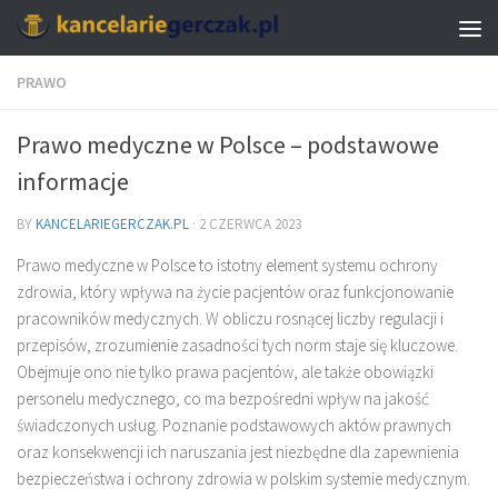
PRAWO
Prawo medyczne w Polsce – podstawowe
informacje
BY
KANCELARIEGERCZAK.PL
·
2 CZERWCA 2023
Prawo medyczne w Polsce to istotny element systemu ochrony
zdrowia, który wpływa na życie pacjentów oraz funkcjonowanie
pracowników medycznych. W obliczu rosnącej liczby regulacji i
przepisów, zrozumienie zasadności tych norm staje się kluczowe.
Obejmuje ono nie tylko prawa pacjentów, ale także obowiązki
personelu medycznego, co ma bezpośredni wpływ na jakość
świadczonych usług. Poznanie podstawowych aktów prawnych
oraz konsekwencji ich naruszania jest niezbędne dla zapewnienia
bezpieczeństwa i ochrony zdrowia w polskim systemie medycznym.