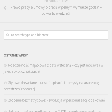
PREVIOUS STORY
Prawo pracy a umowy o pracę w pełnym wymiarze godzin –
co warto wiedzieć?
OSTATNIE WPISY
Rozdzielność majątkowa z datą wsteczną – czy jest możliwa i w
jakich okolicznościach?
Stylowe drewniane biurka: inspiracje i pomysły na aranżację
przestrzeni roboczej
Złocenie bezmatrycowe: Rewolucja w personalizacji opakowań
Jak zarabiać na spadkach rynku? ETF-y shortowe w praktyce