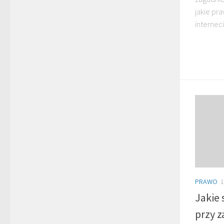
jakie pr
internec
PRAWO
1
Jakie
przy z