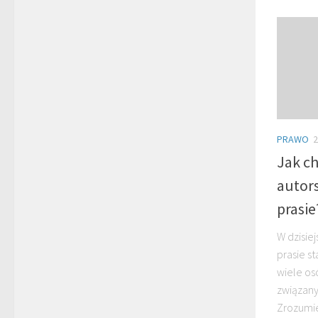
PRAWO
2
Jak c
autors
prasie
W dzisie
prasie s
wiele os
związany
Zrozumie