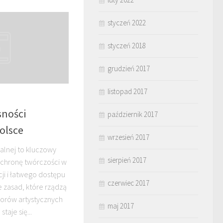
styczeń 2022
styczeń 2018
grudzień 2017
listopad 2017
sności
październik 2017
Polsce
wrzesień 2017
alnej to kluczowy
sierpień 2017
ochronę twórczości w
cji i łatwego dostępu
czerwiec 2017
e zasad, które rządzą
orów artystycznych
maj 2017
aje się...