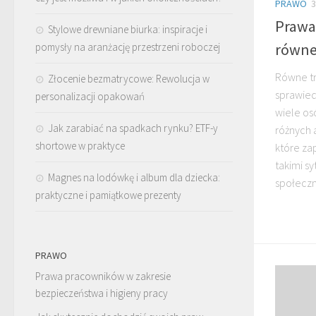
PRAWO
3
Prawa
Stylowe drewniane biurka: inspiracje i
równe
pomysły na aranżację przestrzeni roboczej
Równe t
Złocenie bezmatrycowe: Rewolucja w
sprawied
personalizacji opakowań
wiele os
Jak zarabiać na spadkach rynku? ETF-y
różnych 
shortowe w praktyce
które za
takimi s
Magnes na lodówkę i album dla dziecka:
społeczno
praktyczne i pamiątkowe prezenty
PRAWO
Prawa pracowników w zakresie
bezpieczeństwa i higieny pracy