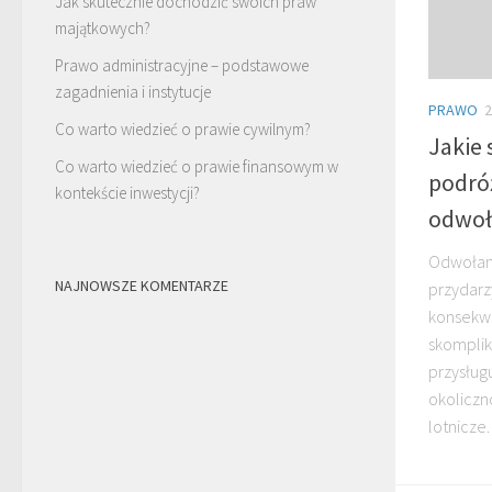
Jak skutecznie dochodzić swoich praw
majątkowych?
Prawo administracyjne – podstawowe
zagadnienia i instytucje
PRAWO
2
Co warto wiedzieć o prawie cywilnym?
Jakie 
Co warto wiedzieć o prawie finansowym w
podró
kontekście inwestycji?
odwoł
Odwołani
NAJNOWSZE KOMENTARZE
przydarz
konsekwe
skomplik
przysług
okoliczn
lotnicze.