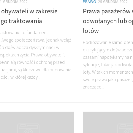
1 GRUDNIA 2022
PRAWO
29 GRUDNIA 2022
 obywateli w zakresie
Prawa pasażerów 
go traktowania
odwołanych lub o
lotów
raktowanie to fundament
liwego społeczeństwa, jednak wciąż
Podróżowanie samolote
ób doświadcza dyskryminacji w
ekscytującym doświadczen
aspektach życia. Prawa obywateli,
czasami napotykamy na n
pewniają równość i ochronę przed
sytuacje, takie jak odwoł
ytuacjami, są kluczowe dla budowania
loty. W takich momentach 
ści, w której każdy...
swoje prawa jako pasaże
znacząco...