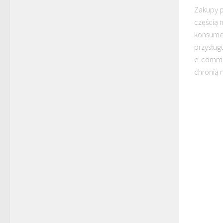
Zakupy p
częścią 
konsumen
przysług
e-commer
chronią n