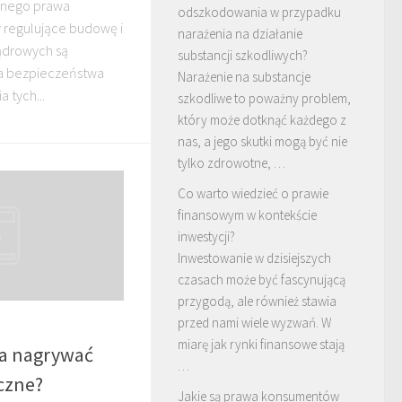
anego prawa
odszkodowania w przypadku
 regulujące budowę i
narażenia na działanie
jądrowych są
substancji szkodliwych?
a bezpieczeństwa
Narażenie na substancje
 tych...
szkodliwe to poważny problem,
który może dotknąć każdego z
nas, a jego skutki mogą być nie
tylko zdrowotne, …
Co warto wiedzieć o prawie
finansowym w kontekście
inwestycji?
Inwestowanie w dzisiejszych
czasach może być fascynującą
przygodą, ale również stawia
przed nami wiele wyzwań. W
miarę jak rynki finansowe stają
a nagrywać
…
czne?
Jakie są prawa konsumentów