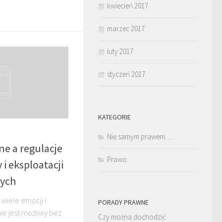
kwiecień 2017
marzec 2017
luty 2017
styczeń 2017
KATEGORIE
Nie samym prawem…
e a regulacje
Prawo
i eksploatacji
wych
wiele emocji i
PORADY PRAWNE
nie jest możliwy bez
Czy można dochodzić