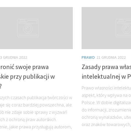
3 GRUDNIA 2022
PRAWO
21 GRUDNIA 2022
hronić swoje prawa
Zasady prawa wła
kie przy publikacji w
intelektualnej w 
?
Prawo własności intelektu
aspekt, który wpływa na 
jszych czasach publikacja twórczości w
Polsce. W dobie digitaliza
taje się coraz bardziej powszechna, ale
do informacji, zrozumieni
ób nie zdaje sobie sprawy z wyzwań
ochroną wynalazków, utw
ch z ochroną praw autorskich.
oraz znaków towarowych, st
nie, jakie prawa przysługują autorom,