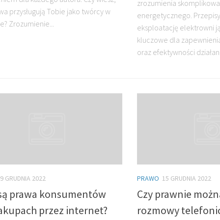
zrozumienia skomplikow
awa przysługują Tobie jako twórcy w
energetycznego. Przepisy
ie? Zrozumienie...
eksploatację elektrowni 
kluczowe dla zapewnieni
oraz efektywności działania
9 GRUDNIA 2022
PRAWO
15 GRUDNIA 2022
 są prawa konsumentów
Czy prawnie możn
akupach przez internet?
rozmowy telefoni