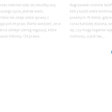
rzez internet stały się nieodłączną
Nagrywanie rozmów telef
naszego życia, jednak wielu
który budzi wiele kontrowe
tów nie zdaje sobie sprawy z
prawnych. W dobie, gdy ko
ujących im praw. Warto wiedzieć, że w
coraz bardziej złożona, w
ce istnieje szereg regulacji, które
się, czy mogą legalnie re
asze interesy. Od prawa...
rozmowy, a jeśli tak,...