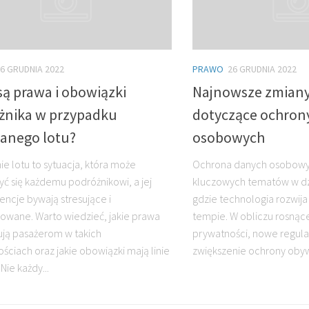
6 GRUDNIA 2022
PRAWO
26 GRUDNIA 2022
są prawa i obowiązki
Najnowsze zmiany
żnika w przypadku
dotyczące ochron
anego lotu?
osobowych
e lotu to sytuacja, która może
Ochrona danych osobowyc
yć się każdemu podróżnikowi, a jej
kluczowych tematów w dzi
ncje bywają stresujące i
gdzie technologia rozwija
owane. Warto wiedzieć, jakie prawa
tempie. W obliczu rosnące
ują pasażerom w takich
prywatności, nowe regula
ościach oraz jakie obowiązki mają linie
zwiększenie ochrony obywat
 Nie każdy...