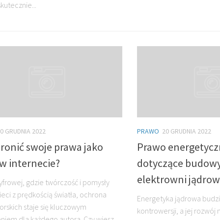
skutecznie...
0 GRUDNIA 2022
PRAWO
20 GRUDNIA 2022
ronić swoje prawa jako
Prawo energetyczn
w internecie?
dotyczące budowy 
elektrowni jądro
yfrowej, gdzie twórczość i pomysły
ieci z prędkością światła, ochrona
Energetyka jądrowa budzi 
orskich staje się kluczowym
kontrowersji, a jej rozwój 
niem dla każdego autora. Czy wiesz,