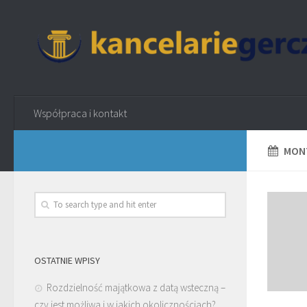
Współpraca i kontakt
MONT
OSTATNIE WPISY
Rozdzielność majątkowa z datą wsteczną –
czy jest możliwa i w jakich okolicznościach?