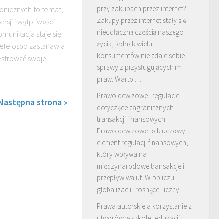
przy zakupach przez internet?
onicznych to temat,
Zakupy przez internet stały się
rsji i wątpliwości
nieodłączną częścią naszego
munikacja staje się
życia, jednak wielu
iele osób zastanawia
konsumentów nie zdaje sobie
jestrować swoje
sprawy z przysługujących im
praw. Warto …
Prawo dewizowe i regulacje
Następna strona »
dotyczące zagranicznych
transakcji finansowych
Prawo dewizowe to kluczowy
element regulacji finansowych,
który wpływa na
międzynarodowe transakcje i
przepływ walut. W obliczu
globalizacji i rosnącej liczby …
Prawa autorskie a korzystanie z
utworów w szkole i edukacji