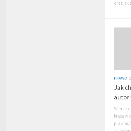
oraz jak 
PRAWO
2
Jak ch
autor 
W erze c
krążą w s
praw aut
zagadnie