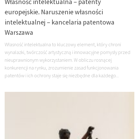
Własność intelektualna – patenty
europejskie. Naruszenie własności
intelektualnej – kancelaria patentowa
Warszawa
Własność intelektualna to kluczowy element, który chroni
wynalazki, twórczość artystyczną i innowacyjne pomysły przed
nieuprawnionym wykorzystaniem. W obliczu rosnącej
konkurencji na rynku, zrozumienie zasad funkcjonowania
patentów i ich ochrony staje się niezbędne dla każdego...