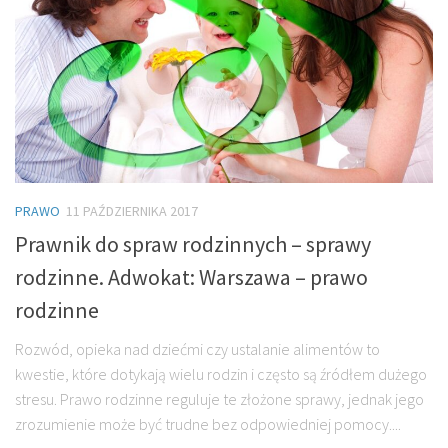
PRAWO
11 PAŹDZIERNIKA 2017
Prawnik do spraw rodzinnych – sprawy
rodzinne. Adwokat: Warszawa – prawo
rodzinne
Rozwód, opieka nad dziećmi czy ustalanie alimentów to
kwestie, które dotykają wielu rodzin i często są źródłem dużego
stresu. Prawo rodzinne reguluje te złożone sprawy, jednak jego
zrozumienie może być trudne bez odpowiedniej pomocy....