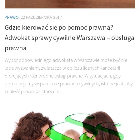
PRAWO
22 PAŹDZIERNIKA 2017
Gdzie kierować się po pomoc prawną?
Adwokat sprawy cywilne Warszawa – obsługa
prawna
Wybór odpowiedniego adwokata w Warszawie może być nie
lada wyzwaniem, zwłaszcza w obliczu licznych kancelarii
oferujących różnorodne usługi prawne. W sytuacjach, gdy
potrzebujemy wsparcia w sprawach cywilnych, istotne jest, aby
znaleźć prawnika, który nie...