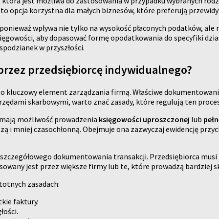
która jest możliwa do zastosowania w przypadku wybranych rodza
 to opcja korzystna dla małych biznesów, które preferują przewid
nieważ wpływa nie tylko na wysokość płaconych podatków, ale ró
księgowości, aby dopasować formę opodatkowania do specyfiki dzi
spodzianek w przyszłości.
przez przedsiębiorcę indywidualnego?
 to kluczowy element zarządzania firmą. Właściwe dokumentowan
zędami skarbowymi, warto znać zasady, które regulują ten proces
y mają możliwość prowadzenia
księgowości uproszczonej
lub
pełn
tszą i mniej czasochłonną. Obejmuje ona zazwyczaj ewidencję prz
 szczegółowego dokumentowania transakcji. Przedsiębiorca musi
wany jest przez większe firmy lub te, które prowadzą bardziej 
stotnych zasadach:
kie faktury.
łości.