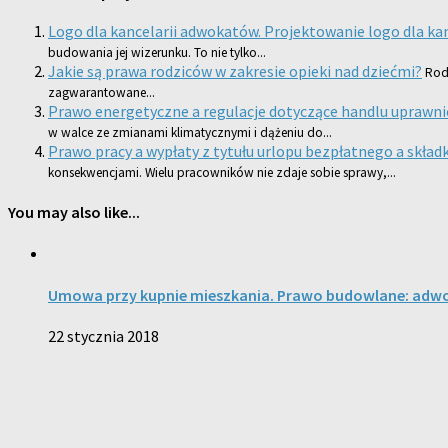
Logo dla kancelarii adwokatów. Projektowanie logo dla ka
budowania jej wizerunku. To nie tylko...
Jakie są prawa rodziców w zakresie opieki nad dziećmi?
Rod
zagwarantowane...
Prawo energetyczne a regulacje dotyczące handlu uprawni
w walce ze zmianami klimatycznymi i dążeniu do...
Prawo pracy a wypłaty z tytułu urlopu bezpłatnego a składk
konsekwencjami. Wielu pracowników nie zdaje sobie sprawy,...
You may also like...
Umowa przy kupnie mieszkania. Prawo budowlane: adwo
22 stycznia 2018