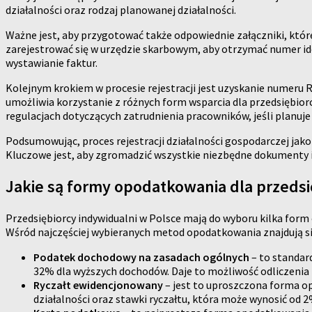
działalności oraz rodzaj planowanej działalności.
Ważne jest, aby przygotować także odpowiednie załączniki, któ
zarejestrować się w urzędzie skarbowym, aby otrzymać numer id
wystawianie faktur.
Kolejnym krokiem w procesie rejestracji jest uzyskanie numeru 
umożliwia korzystanie z różnych form wsparcia dla przedsiębio
regulacjach dotyczących zatrudnienia pracowników, jeśli planuje 
Podsumowując, proces rejestracji działalności gospodarczej jak
Kluczowe jest, aby zgromadzić wszystkie niezbędne dokumenty 
Jakie są formy opodatkowania dla przeds
Przedsiębiorcy indywidualni w Polsce mają do wyboru kilka for
Wśród najczęściej wybieranych metod opodatkowania znajdują si
Podatek dochodowy na zasadach ogólnych
– to standar
32% dla wyższych dochodów. Daje to możliwość odliczenia
Ryczałt ewidencjonowany
– jest to uproszczona forma op
działalności oraz stawki ryczałtu, która może wynosić od 2