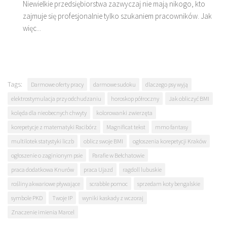
Niewielkie przedsiębiorstwa zazwyczaj nie mają nikogo, kto
zajmuje się profesjonalnie tylko szukaniem pracowników. Jak
więc...
Tags:
Darmowe oferty pracy
darmowe sudoku
dlaczego psy wyją
elektrostymulacja przy odchudzaniu
horoskop półroczny
Jak obliczyć BMI
kolęda dla nieobecnych chwyty
kolorowanki zwierzęta
korepetycje z matematyki Racibórz
Magnificat tekst
mmo fantasy
multilotek statystyki liczb
oblicz swoje BMI
ogłoszenia korepetycji Kraków
ogłoszenie o zaginionym psie
Parafie w Bełchatowie
praca dodatkowa Knurów
praca Ujazd
ragdoll lubuskie
rośliny akwariowe pływające
scrabble pomoc
sprzedam koty bengalskie
symbole PKD
Twoje IP
wyniki kaskady z wczoraj
Znaczenie imienia Marcel