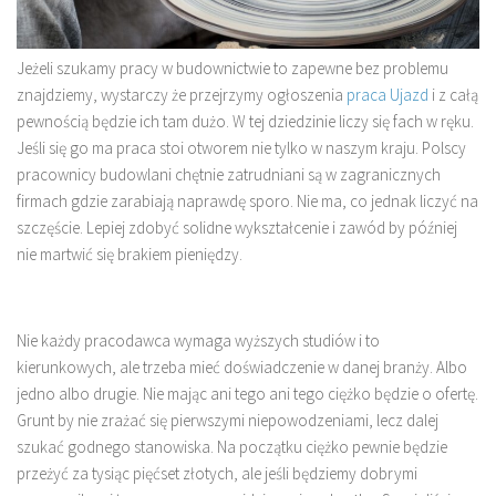
Jeżeli szukamy pracy w budownictwie to zapewne bez problemu
znajdziemy, wystarczy że przejrzymy ogłoszenia
praca Ujazd
i z całą
pewnością będzie ich tam dużo. W tej dziedzinie liczy się fach w ręku.
Jeśli się go ma praca stoi otworem nie tylko w naszym kraju. Polscy
pracownicy budowlani chętnie zatrudniani są w zagranicznych
firmach gdzie zarabiają naprawdę sporo. Nie ma, co jednak liczyć na
szczęście. Lepiej zdobyć solidne wykształcenie i zawód by później
nie martwić się brakiem pieniędzy.
Nie każdy pracodawca wymaga wyższych studiów i to
kierunkowych, ale trzeba mieć doświadczenie w danej branży. Albo
jedno albo drugie. Nie mając ani tego ani tego ciężko będzie o ofertę.
Grunt by nie zrażać się pierwszymi niepowodzeniami, lecz dalej
szukać godnego stanowiska. Na początku ciężko pewnie będzie
przeżyć za tysiąc pięćset złotych, ale jeśli będziemy dobrymi