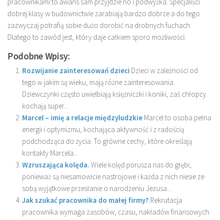
pracownikami to awans sam przyjdzie no i podwyżka. Specjaliści
dobrej klasy w budownictwie zarabiają bardzo dobrze a do tego
zazwyczaj potrafią sobie dużo dorobić na drobnych fuchach.
Dlatego to zawód jest, który daje całkiem sporo możliwości.
Podobne Wpisy:
Rozwijanie zainteresowań dzieci
Dzieci w zależności od
tego w jakim są wieku, mają różne zainteresowania.
Dziewczynki często uwielbiają księżniczki i koniki, zaś chłopcy
kochają super...
Marcel – imię a relacje międzyludzkie
Marcel to osoba pełna
energii i optymizmu, kochająca aktywność i z radością
podchodząca do życia. To główne cechy, które określają
kontakty Marcela...
Wzruszająca kolęda.
Wiele kolęd porusza nas do głębi,
ponieważ są niesamowicie nastrojowe i każda z nich niesie ze
sobą wyjątkowe przesłanie o narodzeniu Jezusa....
Jak szukać pracownika do małej firmy?
Rekrutacja
pracownika wymaga zasobów, czasu, nakładów finansowych.