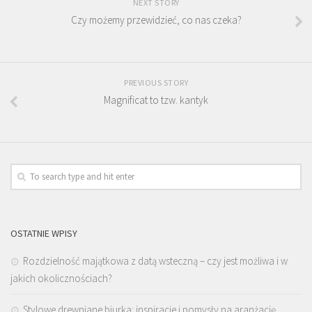
NEXT STORY
Czy możemy przewidzieć, co nas czeka?
PREVIOUS STORY
Magnificat to tzw. kantyk
OSTATNIE WPISY
Rozdzielność majątkowa z datą wsteczną – czy jest możliwa i w
jakich okolicznościach?
Stylowe drewniane biurka: inspiracje i pomysły na aranżację