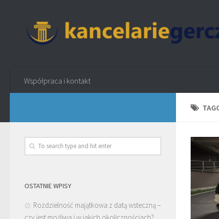
Współpraca i kontakt
TAG
OSTATNIE WPISY
Rozdzielność majątkowa z datą wsteczną –
czy jest możliwa i w jakich okolicznościach?