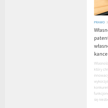
PRAWO
3
Własn
patent
własno
kance
Własność
który chr
innowac
wykorzys
konkuren
funkcjon
się niez