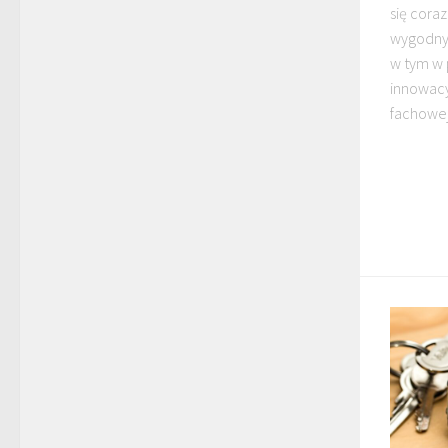
się cora
wygodnyc
w tym w 
innowacy
fachowej