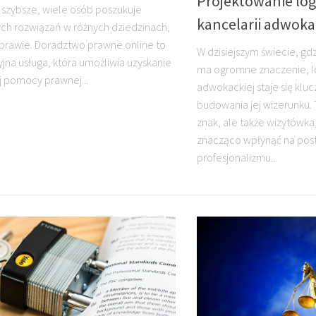
Projektowanie log
z szybsze, wiele osób poszukuje
kancelarii adwoka
h rozwiązań w różnych dziedzinach,
prawie. Doradztwo prawne online to
W dzisiejszym świecie, gd
jna usługa, która umożliwia uzyskanie
ma ogromne znaczenie, lo
 pomocy prawnej...
adwokackiej staje się k
budowania jej wizerunku. T
znak, ale także wizytówka
znacząco wpłynąć na pos
profesjonalizmu...