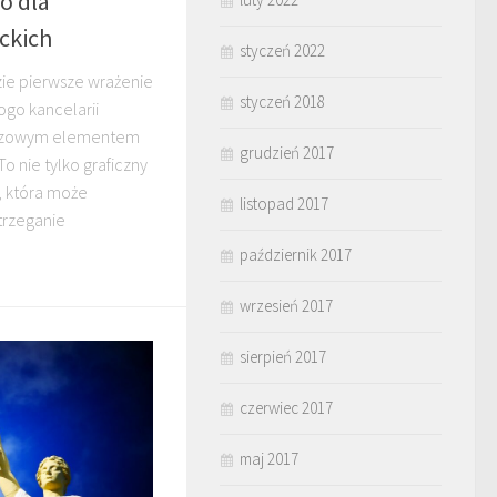
o dla
ckich
styczeń 2022
zie pierwsze wrażenie
styczeń 2018
go kancelarii
luczowym elementem
grudzień 2017
o nie tylko graficzny
, która może
listopad 2017
trzeganie
październik 2017
wrzesień 2017
sierpień 2017
czerwiec 2017
maj 2017