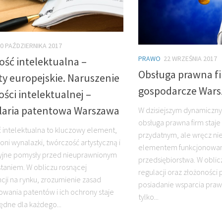
0 PAŹDZIERNIKA 2017
PRAWO
22 WRZEŚNIA 2017
ość intelektualna –
Obsługa prawna f
y europejskie. Naruszenie
gospodarcze War
ści intelektualnej –
laria patentowa Warszawa
W dzisiejszym dynamiczny
obsługa prawna firm staje s
 intelektualna to kluczowy element,
przydatnym, ale wręcz n
oni wynalazki, twórczość artystyczną i
elementem funkcjonowan
yjne pomysły przed nieuprawnionym
przedsiębiorstwa. W oblic
taniem. W obliczu rosnącej
regulacji oraz złożoności
cji na rynku, zrozumienie zasad
posiadanie wsparcia pra
owania patentów i ich ochrony staje
tylko...
będne dla każdego...