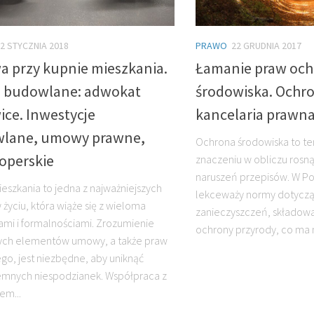
2 STYCZNIA 2018
PRAWO
22 GRUDNIA 2017
 przy kupnie mieszkania.
Łamanie praw och
 budowlane: adwokat
środowiska. Ochr
ice. Inwestycje
kancelaria prawn
lane, umowy prawne,
Ochrona środowiska to tem
operskie
znaczeniu w obliczu rosn
naruszeń przepisów. W Po
eszkania to jedna z najważniejszych
lekceważy normy dotyczą
 życiu, która wiąże się z wieloma
zanieczyszczeń, składow
mi i formalnościami. Zrozumienie
ochrony przyrody, co ma n
ych elementów umowy, a także praw
go, jest niezbędne, aby uniknąć
emnych niespodzianek. Współpraca z
em...