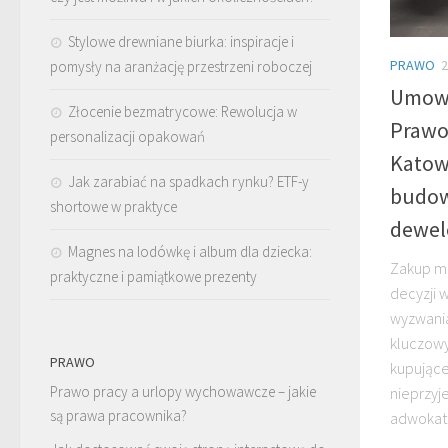
Stylowe drewniane biurka: inspiracje i
PRAWO
2
pomysły na aranżację przestrzeni roboczej
Umowa
Złocenie bezmatrycowe: Rewolucja w
Prawo
personalizacji opakowań
Katow
Jak zarabiać na spadkach rynku? ETF-y
budow
shortowe w praktyce
dewel
Magnes na lodówkę i album dla dziecka:
Zakup mi
praktyczne i pamiątkowe prezenty
decyzji w
wyzwania
kluczow
PRAWO
kupujące
Prawo pracy a urlopy wychowawcze – jakie
nieprzyj
są prawa pracownika?
adwokat