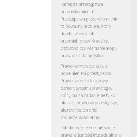
karnej za przestępstwa
przeciwko mieniu?
Przestępstwa przeciwko mieniu
to poważny problem, który
dotyka wiele osób i
przedsiębiorstw. Kradzież,
oszustwo czy włamanie mogą
prowadzić do nie tylko …
Prawo karne w związku z
popełnieniem przestępstwa
Prawo karne to kluczowy
element systemu prawnego,
który ma za zadanie nie tylko
ukarać sprawców przestępstw,
ale również chronić
społeczeństwo przed …
Jak skutecznie chronić swoje
prawa własności intelektualnej w