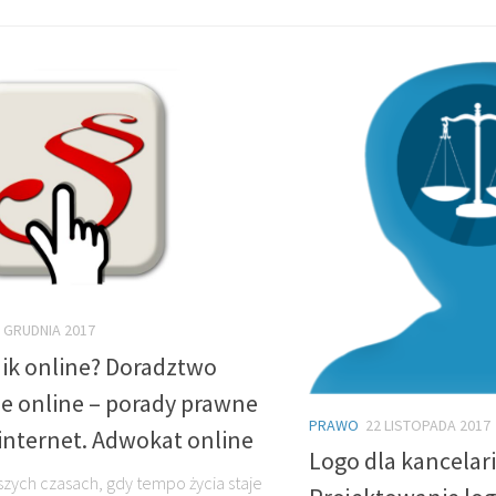
 GRUDNIA 2017
ik online? Doradztwo
e online – porady prawne
PRAWO
22 LISTOPADA 2017
internet. Adwokat online
Logo dla kancelar
jszych czasach, gdy tempo życia staje