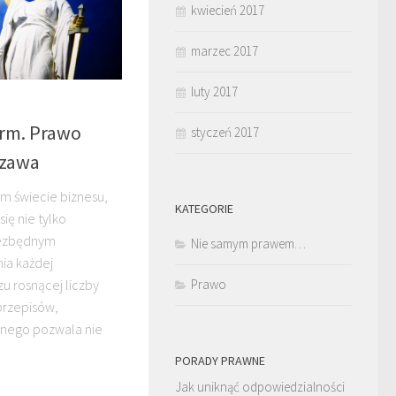
kwiecień 2017
marzec 2017
luty 2017
irm. Prawo
styczeń 2017
szawa
m świecie biznesu,
KATEGORIE
ię nie tylko
iezbędnym
Nie samym prawem…
ia każdej
zu rosnącej liczby
Prawo
 przepisów,
wnego pozwala nie
PORADY PRAWNE
Jak uniknąć odpowiedzialności