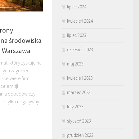
lipiec 2024
kwiecień 2024
rony
lipiec 2023
ona środowiska
a Warszawa
czerwiec 2023
at, który zyskuje na
maj 2023
ących zagrożeń i
lsce wiele firm
kwiecień 2023
ce emisji
marzec 2023
ania odpadów czy
ie tylko negatywny...
luty 2023
styczeń 2023
grudzień 2022