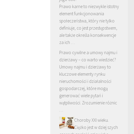
Prawo karne to niezwykle istotny
element funkcjonowania
społeczeństwa, który nie tylko
definiuje, co jest przestępstwem,
ale także określa konsekwencje
za ich …
Prawo cywilne a umowy najmu i
dzierżawy – co warto wiedzieć?
Umowy najmu i dzierżawy to
kluczowe elementy rynku
nieruchomości i działalności
gospodarczej, które mogą
generować wiele pytań i
wątpliwości. Zrozumienie różnic
…
Choroby XXI wieku.
Ciężko jest w dziej szych