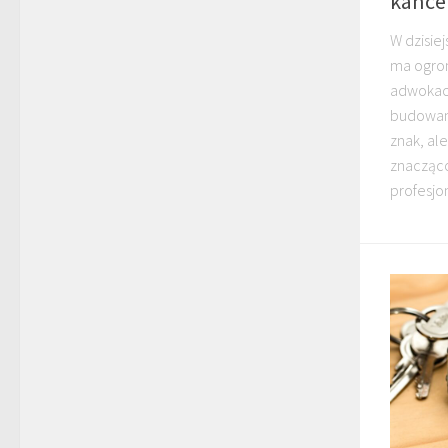
kance
W dzisie
ma ogrom
adwokack
budowania
znak, al
znacząco
profesjon