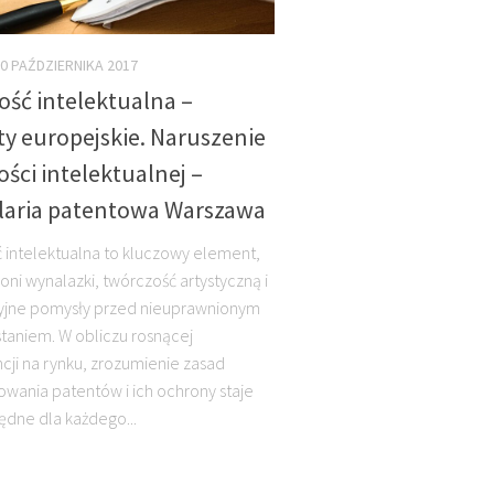
0 PAŹDZIERNIKA 2017
ość intelektualna –
y europejskie. Naruszenie
ści intelektualnej –
laria patentowa Warszawa
 intelektualna to kluczowy element,
oni wynalazki, twórczość artystyczną i
yjne pomysły przed nieuprawnionym
taniem. W obliczu rosnącej
cji na rynku, zrozumienie zasad
owania patentów i ich ochrony staje
będne dla każdego...