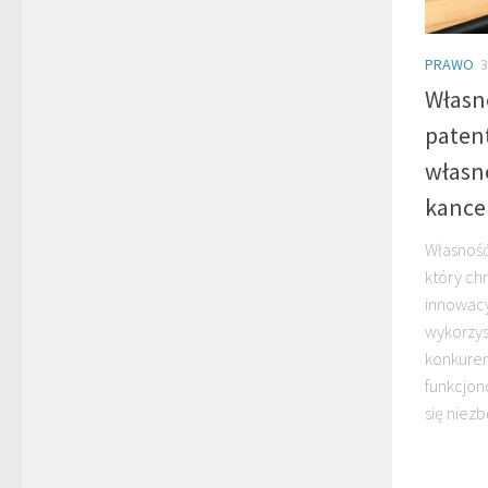
PRAWO
3
Własn
patent
własno
kance
Własność
który chr
innowac
wykorzys
konkuren
funkcjon
się niez