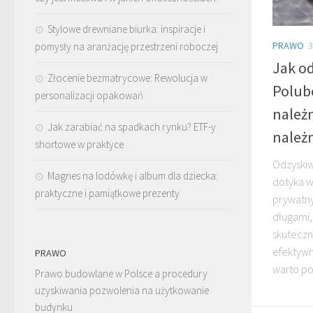
Stylowe drewniane biurka: inspiracje i
PRAWO
3
pomysły na aranżację przestrzeni roboczej
Jak o
Złocenie bezmatrycowe: Rewolucja w
Polub
personalizacji opakowań
należn
Jak zarabiać na spadkach rynku? ETF-y
należ
shortowe w praktyce
Odzyskiw
Magnes na lodówkę i album dla dziecka:
dotyka w
praktyczne i pamiątkowe prezenty
prywatny
długami,
skuteczn
efektywn
PRAWO
warto po
Prawo budowlane w Polsce a procedury
uzyskiwania pozwolenia na użytkowanie
budynku