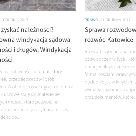
1 GRUDNIA 2017
PRAWO
11 GRUDNIA 2017
dzyskać należności?
Sprawa rozwodow
owna windykacja sądowa
rozwód Katowice
ości i długów. Windykacja
Rozwód to jedno z najtru
ności
doświadczeń w życiu, któr
emocjonalnym stresem or
anie należności to temat, który
formalnościami prawnymi
ielu przedsiębiorców i osób
podobnie jak w innych mi
ch. W obliczu rosnącego problemu z
wymaga znajomości odpo
 kluczowe staje się znalezienie
oraz dokumentów, które..
ych metod, które pozwolą na
e zarządzanie tymi sytuacjami. Czy
dejść do...