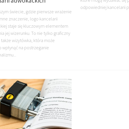
larii adwokackich
które mogą wydawać się p
odpowiedniej kancelarii p
jszym świecie, gdzie pierwsze wrażenie
ne znaczenie, logo kancelarii
iej staje się kluczowym elementem
 jej wizerunku. To nie tylko graficzny
e także wizytówka, która może
 wpłynąć na postrzeganie
alizmu...