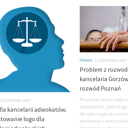
PRAWO
11 LISTOPADA 2017
Problem z rozwod
kancelaria Gorzów
rozwód Poznań
Rozwód to jedno z najtru
2 LISTOPADA 2017
doświadczeń, jakie mogą
dla kancelarii adwokatów.
Nie tylko wiąże się z emo
ktowanie logo dla
ale również z wieloma kw