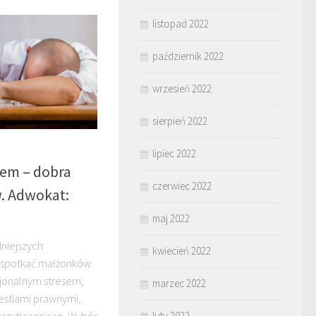
listopad 2022
październik 2022
wrzesień 2022
sierpień 2022
lipiec 2022
em – dobra
czerwiec 2022
. Adwokat:
maj 2022
dniejszych
kwiecień 2022
 spotkać małżonków.
cjonalnym stresem,
marzec 2022
estiami prawnymi,
luty 2022