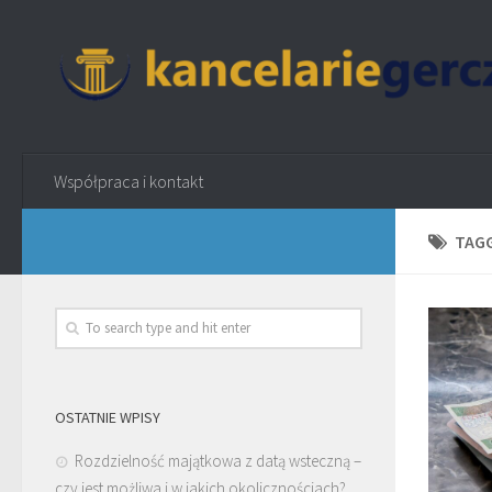
Współpraca i kontakt
TAG
OSTATNIE WPISY
Rozdzielność majątkowa z datą wsteczną –
czy jest możliwa i w jakich okolicznościach?