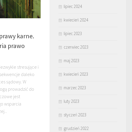
lipiec 2024
kwiecień 2024
lipiec 2023
prawy karne.
ria prawo
czerwiec 2023
maj 2023
ezwykle stresujące i
kwiecień 2023
nsekwencje daleko
ces sądowy. W
marzec 2023
mogą prowadzić do
uczowe jest
luty 2023
o wsparcia
j...
styczeń 2023
grudzień 2022