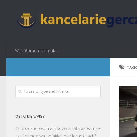
Współpraca i kontakt
TAG
OSTATNIE WPISY
Rozdzielność majątkowa z datą wsteczną –
czy jest możliwa i w jakich okolicznościach?