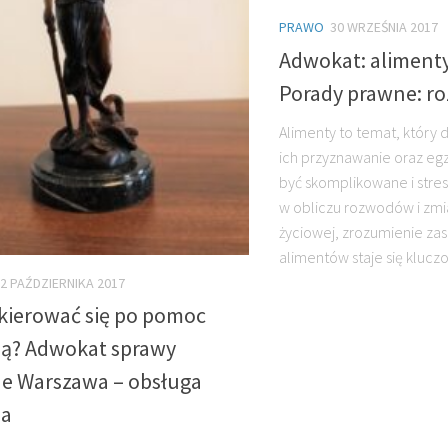
PRAWO
30 WRZEŚNIA 2017
Adwokat: aliment
Porady prawne: r
Alimenty to temat, który d
ich przyznawanie oraz e
być skomplikowane i stre
w obliczu rozwodów i zmia
życiowej, zrozumienie za
alimentów staje się kluczo
2 PAŹDZIERNIKA 2017
 kierować się po pomoc
ą? Adwokat sprawy
ne Warszawa – obsługa
na