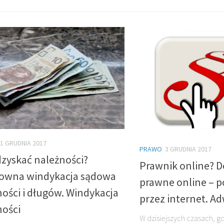
1 GRUDNIA 2017
PRAWO
3 GRUDNIA 2017
dzyskać należności?
Prawnik online? 
owna windykacja sądowa
prawne online – 
ości i długów. Windykacja
przez internet. A
ności
W dzisiejszych czasach, g