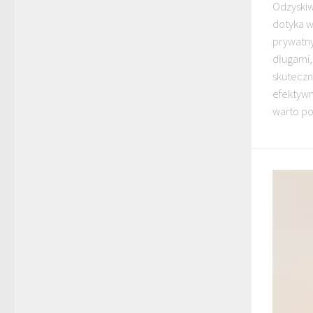
Odzyskiw
dotyka w
prywatny
długami,
skuteczn
efektywn
warto po