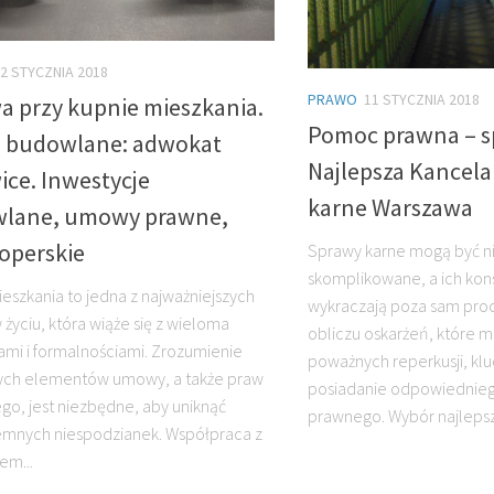
2 STYCZNIA 2018
PRAWO
11 STYCZNIA 2018
 przy kupnie mieszkania.
Pomoc prawna – s
 budowlane: adwokat
Najlepsza Kancela
ice. Inwestycje
karne Warszawa
lane, umowy prawne,
operskie
Sprawy karne mogą być ni
skomplikowane, a ich ko
eszkania to jedna z najważniejszych
wykraczają poza sam pro
 życiu, która wiąże się z wieloma
obliczu oskarżeń, które 
mi i formalnościami. Zrozumienie
poważnych reperkusji, kl
ych elementów umowy, a także praw
posiadanie odpowiednieg
go, jest niezbędne, aby uniknąć
prawnego. Wybór najlepsze
emnych niespodzianek. Współpraca z
em...