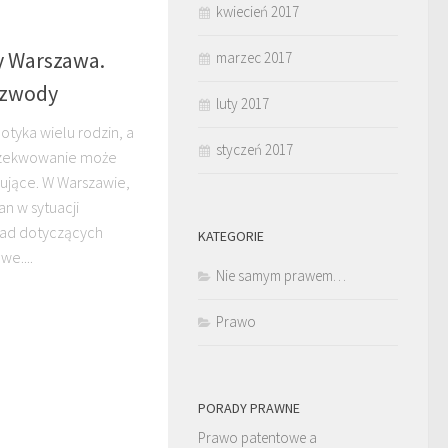
kwiecień 2017
y Warszawa.
marzec 2017
ozwody
luty 2017
otyka wielu rodzin, a
styczeń 2017
gzekwowanie może
sujące. W Warszawie,
n w sytuacji
sad dotyczących
KATEGORIE
we....
Nie samym prawem…
Prawo
PORADY PRAWNE
Prawo patentowe a