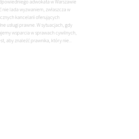
dpowiedniego adwokata w Warszawie
 nie lada wyzwaniem, zwłaszcza w
icznych kancelarii oferujących
ne usługi prawne. W sytuacjach, gdy
jemy wsparcia w sprawach cywilnych,
est, aby znaleźć prawnika, który nie...