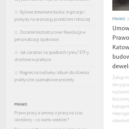
Stylowe drewniane biurka: inspiracje i
PRAWO
2
pomysły na aranżację przestrzeni roboczej
Umowa
Złocenie bezmatrycowe: Rewolucja w
Prawo
personalizacji opakowań
Katow
Jak zarabiać na spadkach rynku? ETF-y
budow
shortowe w praktyce
dewel
Magnes na lodówkę i album dla dziecka:
Zakup mi
praktyczne i pamiątkowe prezenty
decyzji w
wyzwania
kluczow
PRAWO
kupujące
Prawo pracy a umowy o pracę na czas
nieprzyj
określony – co warto wiedzieć?
adwokat