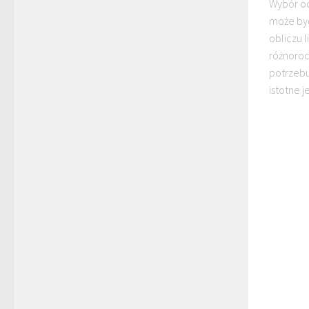
Wybór o
może być
obliczu l
różnorod
potrzebu
istotne j