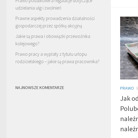
Prawo podatkowe a regulacje dotyczące
udzielania ulg i zwolnień
Prawne aspekty prowadzenia działalności
gospodarczej przez spółkę akcyjną
Jakie są prawa i obowiązki przewoźnika
kolejowego?
Prawo pracy a wypłaty z tytułu urlopu
rodzicielskiego – jakie są prawa pracownika?
NAJNOWSZE KOMENTARZE
PRAWO
3
Jak o
Polub
należn
należ