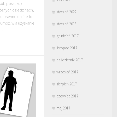
osób poszukuje
óżnych dziedzinach,
styczeń 2022
o prawne online to
 umożliwia uzyskanie
styczeń 2018
..
grudzień 2017
listopad 2017
październik 2017
wrzesień 2017
sierpień 2017
czerwiec 2017
maj 2017