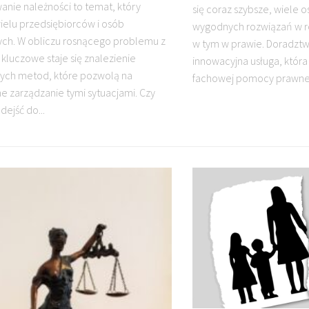
anie należności to temat, który
się coraz szybsze, wiele 
ielu przedsiębiorców i osób
wygodnych rozwiązań w r
ch. W obliczu rosnącego problemu z
w tym w prawie. Doradztw
 kluczowe staje się znalezienie
innowacyjna usługa, która
ych metod, które pozwolą na
fachowej pomocy prawnej.
e zarządzanie tymi sytuacjami. Czy
dejść do...