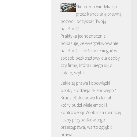
Skuteczna windykacja
przez kancelarię prawną
pozwoli odzyskać Twoją
należność
Praktyka jednoznacznie
pokazuje, że wyegzekwowanie
należności może przebiegać w
sposób bezkosztowy dla osoby
czy firmy, która ubiega się o
spłatę, szybki …
Jakie są prawa i obowiązki
osoby złodzieja sklepowego?
Kradzież sklepowa to temat,
który budzi wiele emocji i
kontrowersji. W obliczu rosnącej
liczby przypadków tego
przestępstwa, warto zgłębić
prawa i …