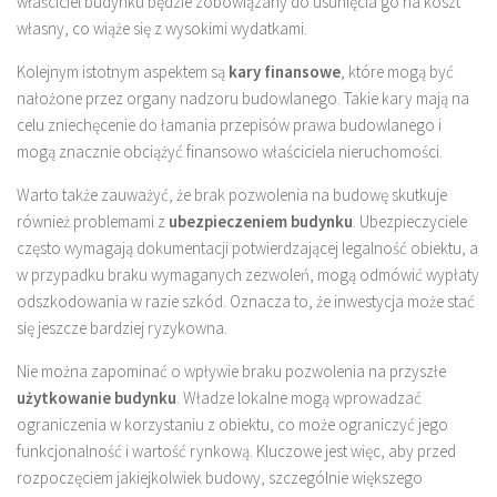
właściciel budynku będzie zobowiązany do usunięcia go na koszt
własny, co wiąże się z wysokimi wydatkami.
Kolejnym istotnym aspektem są
kary finansowe
, które mogą być
nałożone przez organy nadzoru budowlanego. Takie kary mają na
celu zniechęcenie do łamania przepisów prawa budowlanego i
mogą znacznie obciążyć finansowo właściciela nieruchomości.
Warto także zauważyć, że brak pozwolenia na budowę skutkuje
również problemami z
ubezpieczeniem budynku
. Ubezpieczyciele
często wymagają dokumentacji potwierdzającej legalność obiektu, a
w przypadku braku wymaganych zezwoleń, mogą odmówić wypłaty
odszkodowania w razie szkód. Oznacza to, że inwestycja może stać
się jeszcze bardziej ryzykowna.
Nie można zapominać o wpływie braku pozwolenia na przyszłe
użytkowanie budynku
. Władze lokalne mogą wprowadzać
ograniczenia w korzystaniu z obiektu, co może ograniczyć jego
funkcjonalność i wartość rynkową. Kluczowe jest więc, aby przed
rozpoczęciem jakiejkolwiek budowy, szczególnie większego