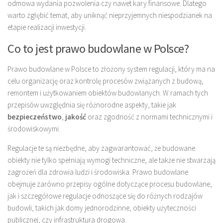
odmowa wydania pozwolenia czy nawet kary finansowe. Dlatego
warto zgłębić temat, aby uniknąć nieprzyjemnych niespodzianek na
etapie realizacji inwestycji.
Co to jest prawo budowlane w Polsce?
Prawo budowlane w Polsce to złożony system regulacji, który ma na
celu organizację oraz kontrolę procesów związanych z budową,
remontem i użytkowaniem obiektów budowlanych. W ramach tych
przepisów uwzględnia się różnorodne aspekty, takie jak
bezpieczeństwo
,
jakość
oraz zgodność z normami technicznymi i
środowiskowymi.
Regulacje te są niezbędne, aby zagwarantować, że budowane
obiekty nie tylko spełniają wymogi techniczne, ale także nie stwarzają
zagrożeń dla zdrowia ludzi i środowiska. Prawo budowlane
obejmuje zarówno przepisy ogólne dotyczące procesu budowlane,
jak i szczegółowe regulacje odnoszące się do różnych rodzajów
budowli, takich jak domy jednorodzinne, obiekty użyteczności
publicznej, czy infrastruktura drogowa.