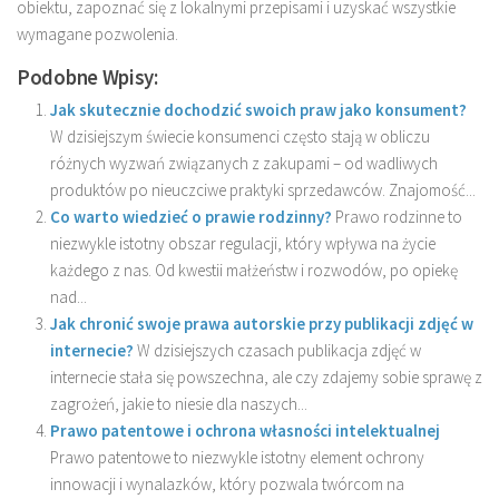
obiektu, zapoznać się z lokalnymi przepisami i uzyskać wszystkie
wymagane pozwolenia.
Podobne Wpisy:
Jak skutecznie dochodzić swoich praw jako konsument?
W dzisiejszym świecie konsumenci często stają w obliczu
różnych wyzwań związanych z zakupami – od wadliwych
produktów po nieuczciwe praktyki sprzedawców. Znajomość...
Co warto wiedzieć o prawie rodzinny?
Prawo rodzinne to
niezwykle istotny obszar regulacji, który wpływa na życie
każdego z nas. Od kwestii małżeństw i rozwodów, po opiekę
nad...
Jak chronić swoje prawa autorskie przy publikacji zdjęć w
internecie?
W dzisiejszych czasach publikacja zdjęć w
internecie stała się powszechna, ale czy zdajemy sobie sprawę z
zagrożeń, jakie to niesie dla naszych...
Prawo patentowe i ochrona własności intelektualnej
Prawo patentowe to niezwykle istotny element ochrony
innowacji i wynalazków, który pozwala twórcom na