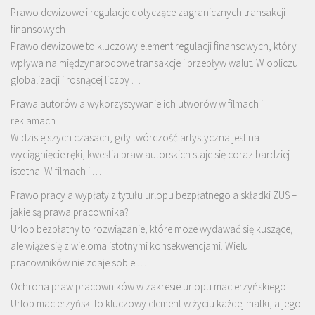
Prawo dewizowe i regulacje dotyczące zagranicznych transakcji
finansowych
Prawo dewizowe to kluczowy element regulacji finansowych, który
wpływa na międzynarodowe transakcje i przepływ walut. W obliczu
globalizacji i rosnącej liczby …
Prawa autorów a wykorzystywanie ich utworów w filmach i
reklamach
W dzisiejszych czasach, gdy twórczość artystyczna jest na
wyciągnięcie ręki, kwestia praw autorskich staje się coraz bardziej
istotna. W filmach i …
Prawo pracy a wypłaty z tytułu urlopu bezpłatnego a składki ZUS –
jakie są prawa pracownika?
Urlop bezpłatny to rozwiązanie, które może wydawać się kuszące,
ale wiąże się z wieloma istotnymi konsekwencjami. Wielu
pracowników nie zdaje sobie …
Ochrona praw pracowników w zakresie urlopu macierzyńskiego
Urlop macierzyński to kluczowy element w życiu każdej matki, a jego