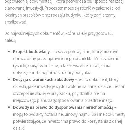
odpowiedniej dokumentacji, która potwierdza cel i sposób realizacji
planowanej inwestycji. Proces ten może się różnić w zależności od
lokalnych przepisów oraz rodzaju budynku, który zamierzamy
zrealizować.
Do najważniejszych dokumentów, które należy przygotować,
należą:
Projekt budowlany
– to szczegółowy plan, który musi być
opracowany przez uprawnionego architekta. Musi zawierać
rysunki, opisy techniczne, a także wszelkie rozwiązania
dotyczące instalacji oraz struktury budynku.
Decyzja o warunkach zabudowy
– jest to dokument, który
określa, jakie inwestycje są dozwolone na danej działce. Jest on
szczególnie ważny w przypadku, gdy działka nie ma
miejscowego planu zagospodarowania przestrzennego.
Dowody na prawo do dysponowania nieruchomością
–
mogą to być akty notarialne, umowy najmu lub inne dokumenty
potwierdzające, że inwestor ma prawo do korzystania z danej
działki.