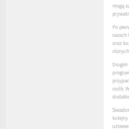
mogą za
prywatn
Po pier
swoich 
oraz ko
różnych
Drugim
program
przypad
osób. W
dodatko
Świado
kolejny
ustawie