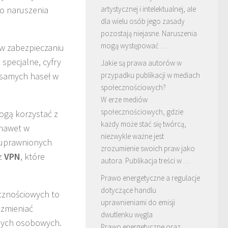
ko naruszenia
artystycznej i intelektualnej, ale
dla wielu osób jego zasady
pozostają niejasne. Naruszenia
mogą występować …
w zabezpieczaniu
 specjalne, cyfry
Jakie są prawa autorów w
h samych haseł w
przypadku publikacji w mediach
społecznościowych?
W erze mediów
społecznościowych, gdzie
ogą korzystać z
każdy może stać się twórcą,
 nawet w
niezwykle ważne jest
euprawnionych
zrozumienie swoich praw jako
 z
VPN
, które
autora. Publikacja treści w …
Prawo energetyczne a regulacje
dotyczące handlu
cznościowych to
uprawnieniami do emisji
 zmieniać
dwutlenku węgla
anych osobowych.
Prawo energetyczne oraz