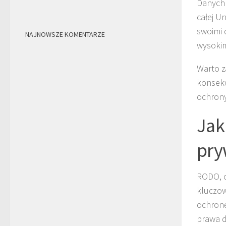
Danych 
całej U
swoimi 
NAJNOWSZE KOMENTARZE
wysokim
Warto z
konsekw
ochrony
Jak
pry
RODO, c
kluczow
ochronę
prawa d