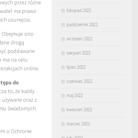
owych przez różne
bywatel ma prawo
listopad 2022
ch usunięcia.
październik 2022
. Obejmuje ono
wrzesień 2022
yłane drogą
ą być poddawane
sierpień 2022
 ma na celu
lipiec 2022
erakcjach online.
czerwiec 2022
stępu do
za to, że każdy
maj 2022
ą używane oraz z
aniu świadomych
kwiecień 2022
marzec 2022
iem o Ochronie
luty 2022