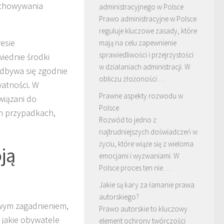
echowywania
administracyjnego w Polsce
Prawo administracyjne w Polsce
reguluje kluczowe zasady, które
esie
mają na celu zapewnienie
sprawiedliwości i przejrzystości
iednie środki
w działaniach administracji. W
odbywa się zgodnie
obliczu złożoności …
watności. W
Prawne aspekty rozwodu w
wiązani do
Polsce
h przypadkach,
Rozwód to jedno z
najtrudniejszych doświadczeń w
życiu, które wiąże się z wieloma
ją
emocjami i wyzwaniami. W
Polsce proces ten nie …
Jakie są kary za łamanie prawa
autorskiego?
owym zagadnieniem,
Prawo autorskie to kluczowy
 jakie obywatele
element ochrony twórczości