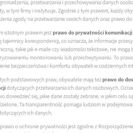
gromadzenia, przetwarzania i przechowywania danych osob
y, w tym firmy i instytucje. Zgodnie z tym prawem, każdy o
żenia zgody na przetwarzanie swoich danych oraz prawo do i
m istotnym prawem jest
prawo do prywatności komunikacji
 tajemnicy korespondencji, co oznacza, że informacje przes
niczną, takie jak e-maile czy wiadomości tekstowe, nie mog
ryzowanemu monitorowaniu lub przechwytywaniu. To prawo
enie bezpieczeństwa i komfortu obywateli w codziennych int
tych podstawowych praw, obywatele mają też
prawo do do
cji
dotyczących przetwarzania ich danych osobowych. Oznac
o dowiedzieć się, jakie dane zostały zebrane, w jakim celu s
dzielone. Ta transparentność pomaga ludziom w podejmow
 dotyczących ich danych.
 prawo o ochronie prywatności jest zgodne z Rozporządzen