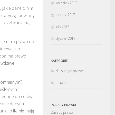
kwiecień 2017
 jakie dane o nim
e dotyczą, powinny
marzec 2017
l przetwarzania,
luty 2017
.
styczeń 2017
ele mają prawo do
idłowe lub
osoba ma prawo
KATEGORIE
rawdziwe
Nie samym prawem…
apomnianym”,
Prawo
reślonych
otrzebne do celów,
zanie danych.
PORADY PRAWNE
ia, o ile nie mają
Zasady prawa