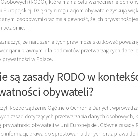
Osobowych (RODO), które ma na celu wzmocnienie ochrony
nii Europejskiej. Dzięki tym regulacjom obywatele zyskują wi
danymi osobowymi oraz mają pewność, że ich prywatność jes
 poziomie.
aznaczyć, że naruszenie tych praw może skutkować poważn
encjami prawnymi dla podmiotów przetwarzających dane, 
 prywatności w Polsce.
ie są zasady RODO w kontekś
watności obywateli?
zyli Rozporządzenie Ogólne o Ochronie Danych, wprowadza
ych zasad dotyczących przetwarzania danych osobowych, k
 prywatności obywateli w Unii Europejskiej. Główne zasady
o informacji, prawa do sprostowania danych oraz prawa do i