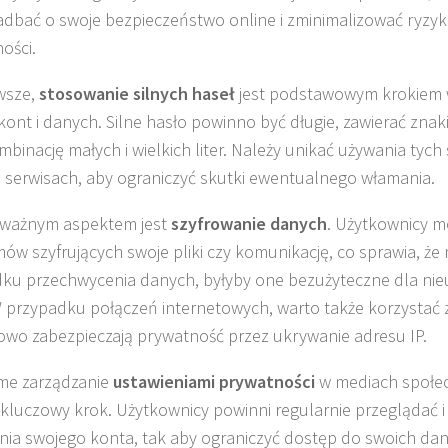
dbać o swoje bezpieczeństwo online i zminimalizować ryzy
ości.
wsze,
stosowanie silnych haseł
jest podstawowym krokiem 
kont i danych. Silne hasło powinno być długie, zawierać znaki
mbinację małych i wielkich liter. Należy unikać używania tyc
 serwisach, aby ograniczyć skutki ewentualnego włamania.
 ważnym aspektem jest
szyfrowanie danych
. Użytkownicy m
ów szyfrujących swoje pliki czy komunikację, co sprawia, że
ku przechwycenia danych, byłyby one bezużyteczne dla ni
 przypadku połączeń internetowych, warto także korzystać
wo zabezpieczają prywatność przez ukrywanie adresu IP.
me zarządzanie
ustawieniami prywatności
w mediach społe
 kluczowy krok. Użytkownicy powinni regularnie przeglądać i
nia swojego konta, tak aby ograniczyć dostęp do swoich d