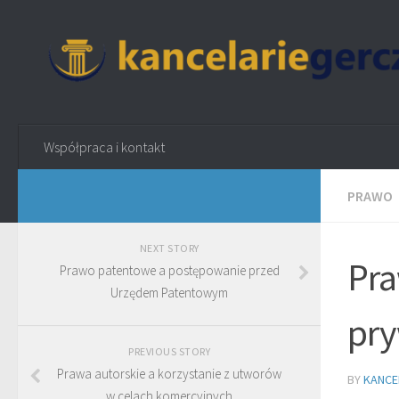
Współpraca i kontakt
PRAWO
NEXT STORY
Pra
Prawo patentowe a postępowanie przed
Urzędem Patentowym
pry
PREVIOUS STORY
Prawa autorskie a korzystanie z utworów
BY
KANCE
w celach komercyjnych