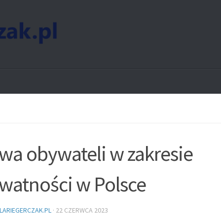
wa obywateli w zakresie
watności w Polsce
LARIEGERCZAK.PL
·
22 CZERWCA 2023