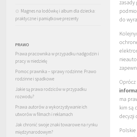
zasady 
podmiot
Magnes na lodówkę i album dla dziecka:
praktyczne i pamiątkowe prezenty
do wyra
Kolejny
ochronę
PRAWO
elektro
Prawa pracownika w przypadku nadgodzin i
nieauto
pracy w niedzielę
zapewni
Pomoc prawnika – sprawy rodzinne. Prawo
rodzinne i spadkowe
Oprócz 
Jakie są prawa rodziców w przypadku
informa
rozwodu?
ma praw
Prawa autorów a wykorzystywanie ich
kim są 
utworów w filmach i reklamach
decyzji
Jak chronić swoje znaki towarowe na rynku
Polskie
międzynarodowym?