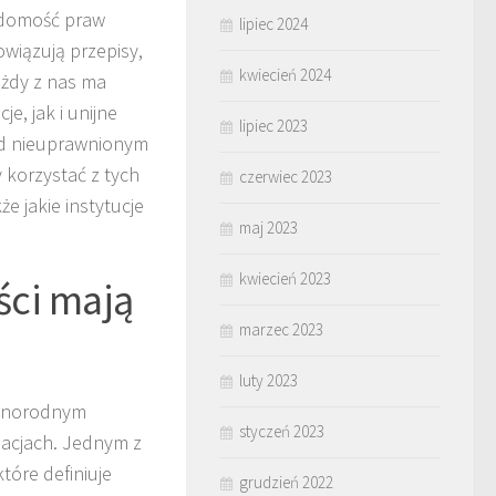
adomość praw
lipiec 2024
wiązują przepisy,
kwiecień 2024
ażdy z nas ma
e, jak i unijne
lipiec 2023
ed nieuprawnionym
 korzystać z tych
czerwiec 2023
e jakie instytucje
maj 2023
kwiecień 2023
ści mają
marzec 2023
luty 2023
różnorodnym
styczeń 2023
lacjach. Jednym z
 które definiuje
grudzień 2022