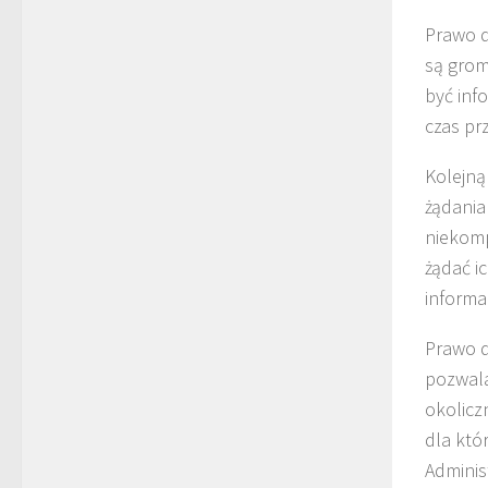
Prawo d
są grom
być inf
czas pr
Kolejną
żądania
niekomp
żądać i
informa
Prawo d
pozwala
okolicz
dla któ
Adminis