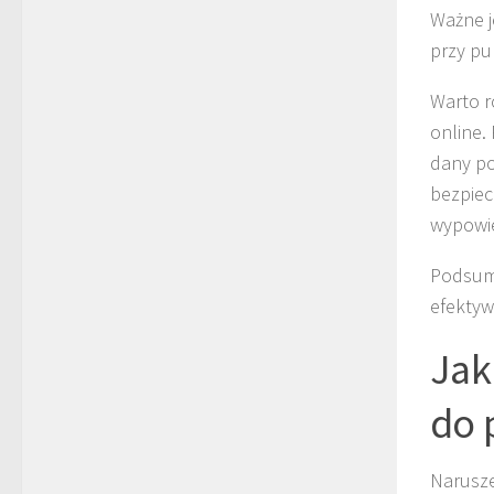
Ważne j
przy pub
Warto r
online.
dany po
bezpiec
wypowie
Podsumo
efektyw
Jak
do 
Narusze