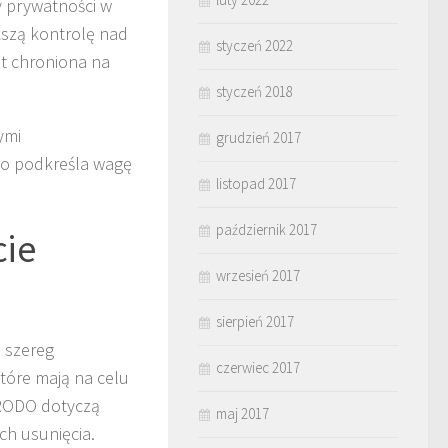
 prywatności w
ększą kontrolę nad
styczeń 2022
t chroniona na
styczeń 2018
ymi
grudzień 2017
co podkreśla wagę
listopad 2017
październik 2017
cie
wrzesień 2017
sierpień 2017
 szereg
czerwiec 2017
tóre mają na celu
 RODO dotyczą
maj 2017
ch usunięcia.