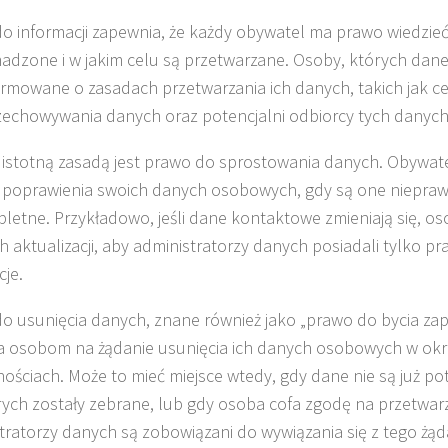
o informacji zapewnia, że każdy obywatel ma prawo wiedzieć,
adzone i w jakim celu są przetwarzane. Osoby, których dan
ormowane o zasadach przetwarzania ich danych, takich jak ce
zechowywania danych oraz potencjalni odbiorcy tych danych
 istotną zasadą jest prawo do sprostowania danych. Obywat
 poprawienia swoich danych osobowych, gdy są one niepraw
letne. Przykładowo, jeśli dane kontaktowe zmieniają się, 
ch aktualizacji, aby administratorzy danych posiadali tylko p
cje.
o usunięcia danych, znane również jako „prawo do bycia z
 osobom na żądanie usunięcia ich danych osobowych w ok
nościach. Może to mieć miejsce wtedy, gdy dane nie są już p
rych zostały zebrane, lub gdy osoba cofa zgodę na przetwar
tratorzy danych są zobowiązani do wywiązania się z tego żądan