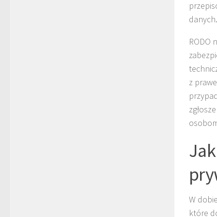
przepis
danych
RODO na
zabezpi
technic
z prawe
przypad
zgłosze
osobom,
Jak
pry
W dobie
które d