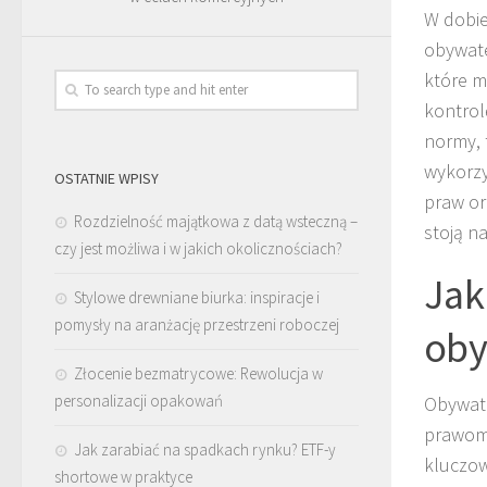
W dobie
obywate
które m
kontrol
normy, 
wykorzy
OSTATNIE WPISY
praw or
Rozdzielność majątkowa z datą wsteczną –
stoją n
czy jest możliwa i w jakich okolicznościach?
Jak
Stylowe drewniane biurka: inspiracje i
pomysły na aranżację przestrzeni roboczej
oby
Złocenie bezmatrycowe: Rewolucja w
personalizacji opakowań
Obywate
prawom,
Jak zarabiać na spadkach rynku? ETF-y
kluczo
shortowe w praktyce