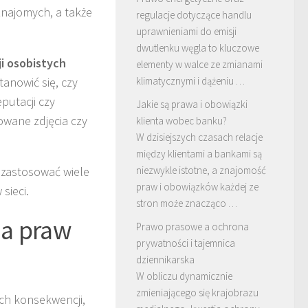
najomych, a także
regulacje dotyczące handlu
uprawnieniami do emisji
dwutlenku węgla to kluczowe
i osobistych
elementy w walce ze zmianami
anowić się, czy
klimatycznymi i dążeniu …
putacji czy
Jakie są prawa i obowiązki
owane zdjęcia czy
klienta wobec banku?
W dzisiejszych czasach relacje
między klientami a bankami są
 zastosować wiele
niezwykle istotne, a znajomość
praw i obowiązków każdej ze
sieci.
stron może znacząco …
ia praw
Prawo prasowe a ochrona
prywatności i tajemnica
dziennikarska
W obliczu dynamicznie
zmieniającego się krajobrazu
ch konsekwencji,