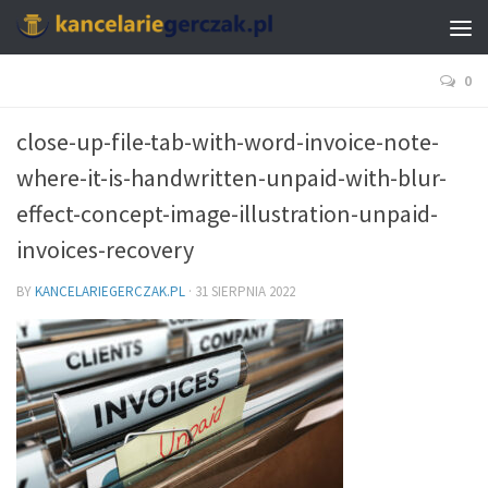
0
close-up-file-tab-with-word-invoice-note-
where-it-is-handwritten-unpaid-with-blur-
effect-concept-image-illustration-unpaid-
invoices-recovery
BY
KANCELARIEGERCZAK.PL
·
31 SIERPNIA 2022