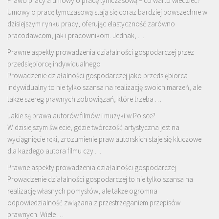
Prawo pracy a umowy o pracę tymczasową – co warto wiedzieć?
Umowy o pracę tymczasową stają się coraz bardziej powszechne w
dzisiejszym rynku pracy, oferując elastyczność zarówno
pracodawcom, jak i pracownikom. Jednak, …
Prawne aspekty prowadzenia działalności gospodarczej przez
przedsiębiorcę indywidualnego
Prowadzenie działalności gospodarczej jako przedsiębiorca
indywidualny to nie tylko szansa na realizację swoich marzeń, ale
także szereg prawnych zobowiązań, które trzeba …
Jakie są prawa autorów filmów i muzyki w Polsce?
W dzisiejszym świecie, gdzie twórczość artystyczna jest na
wyciągnięcie ręki, zrozumienie praw autorskich staje się kluczowe
dla każdego autora filmu czy …
Prawne aspekty prowadzenia działalności gospodarczej
Prowadzenie działalności gospodarczej to nie tylko szansa na
realizację własnych pomysłów, ale także ogromna
odpowiedzialność związana z przestrzeganiem przepisów
prawnych. Wiele …