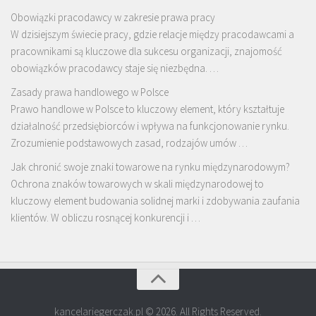
Obowiązki pracodawcy w zakresie prawa pracy
W dzisiejszym świecie pracy, gdzie relacje między pracodawcami a
pracownikami są kluczowe dla sukcesu organizacji, znajomość
obowiązków pracodawcy staje się niezbędna. …
Zasady prawa handlowego w Polsce
Prawo handlowe w Polsce to kluczowy element, który kształtuje
działalność przedsiębiorców i wpływa na funkcjonowanie rynku.
Zrozumienie podstawowych zasad, rodzajów umów …
Jak chronić swoje znaki towarowe na rynku międzynarodowym?
Ochrona znaków towarowych w skali międzynarodowej to
kluczowy element budowania solidnej marki i zdobywania zaufania
klientów. W obliczu rosnącej konkurencji i …
kancelariegerczak.pl © 2026. All Rights Reserved.