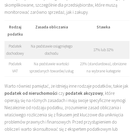
skomplikowane, szczególnie dla przedsiębiorstw, które muszą
monitorować zarówno sprzedaż, jak i zakupy.
Rodzaj
Zasada obliczania
Stawka
podatku
Podatek
Na podstawie osiągniętego
17% lub 32%
dochodowy
dochodu
Podatek
Na podstawie wartości
23% (standardowa), obniżone
VAT
sprzedanych towarów/usług
na wybrane kategorie
Warto również pamiętać, że istnieją inne rodzaje podatków, takie jak
podatek od nieruchomości
czy
podatek akcyzowy
, które
opierają się na różnych zasadach i mają swoje specyficzne wymogi.
Niezależnie od rodzaju podatku, zrozumienie zasad obliczania i
właściwego rozliczenia się z fiskusem jest kluczowe dla uniknięcia
problemów prawnych i finansowych. Przed przystąpieniem do
obliczeń warto skonsultować się z ekspertem podatkowym lub