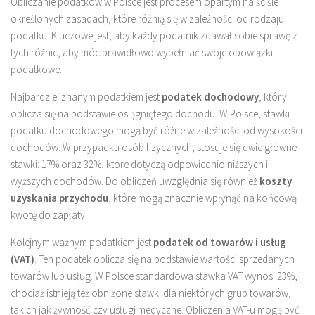
Obliczanie podatków w Polsce jest procesem opartym na ściśle
określonych zasadach, które różnią się w zależności od rodzaju
podatku. Kluczowe jest, aby każdy podatnik zdawał sobie sprawę z
tych różnic, aby móc prawidłowo wypełniać swoje obowiązki
podatkowe.
Najbardziej znanym podatkiem jest
podatek dochodowy
, który
oblicza się na podstawie osiągniętego dochodu. W Polsce, stawki
podatku dochodowego mogą być różne w zależności od wysokości
dochodów. W przypadku osób fizycznych, stosuje się dwie główne
stawki: 17% oraz 32%, które dotyczą odpowiednio niższych i
wyższych dochodów. Do obliczeń uwzględnia się również
koszty
uzyskania przychodu
, które mogą znacznie wpłynąć na końcową
kwotę do zapłaty.
Kolejnym ważnym podatkiem jest
podatek od towarów i usług
(VAT)
. Ten podatek oblicza się na podstawie wartości sprzedanych
towarów lub usług. W Polsce standardowa stawka VAT wynosi 23%,
chociaż istnieją też obniżone stawki dla niektórych grup towarów,
takich jak żywność czy usługi medyczne. Obliczenia VAT-u mogą być