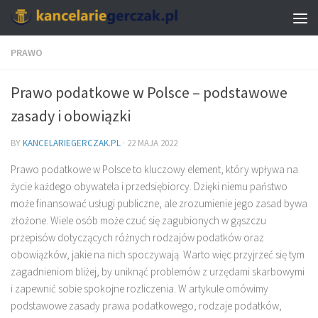
PRAWO
Prawo podatkowe w Polsce – podstawowe
zasady i obowiązki
BY
KANCELARIEGERCZAK.PL
·
22 MAJA 2022
Prawo podatkowe w Polsce to kluczowy element, który wpływa na
życie każdego obywatela i przedsiębiorcy. Dzięki niemu państwo
może finansować usługi publiczne, ale zrozumienie jego zasad bywa
złożone. Wiele osób może czuć się zagubionych w gąszczu
przepisów dotyczących różnych rodzajów podatków oraz
obowiązków, jakie na nich spoczywają. Warto więc przyjrzeć się tym
zagadnieniom bliżej, by uniknąć problemów z urzędami skarbowymi
i zapewnić sobie spokojne rozliczenia. W artykule omówimy
podstawowe zasady prawa podatkowego, rodzaje podatków,