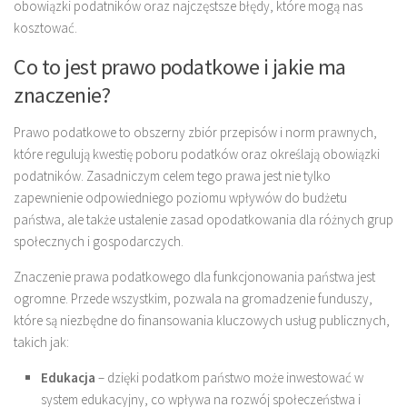
obowiązki podatników oraz najczęstsze błędy, które mogą nas
kosztować.
Co to jest prawo podatkowe i jakie ma
znaczenie?
Prawo podatkowe to obszerny zbiór przepisów i norm prawnych,
które regulują kwestię poboru podatków oraz określają obowiązki
podatników. Zasadniczym celem tego prawa jest nie tylko
zapewnienie odpowiedniego poziomu wpływów do budżetu
państwa, ale także ustalenie zasad opodatkowania dla różnych grup
społecznych i gospodarczych.
Znaczenie prawa podatkowego dla funkcjonowania państwa jest
ogromne. Przede wszystkim, pozwala na gromadzenie funduszy,
które są niezbędne do finansowania kluczowych usług publicznych,
takich jak:
Edukacja
– dzięki podatkom państwo może inwestować w
system edukacyjny, co wpływa na rozwój społeczeństwa i