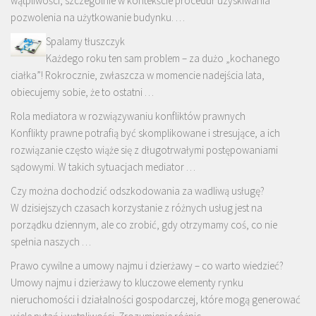
wątpliwości, szczególnie w kontekście procedur uzyskiwania
pozwolenia na użytkowanie budynku. …
Spalamy tłuszczyk
Każdego roku ten sam problem – za dużo „kochanego
ciałka”! Rokrocznie, zwłaszcza w momencie nadejścia lata,
obiecujemy sobie, że to ostatni …
Rola mediatora w rozwiązywaniu konfliktów prawnych
Konflikty prawne potrafią być skomplikowane i stresujące, a ich
rozwiązanie często wiąże się z długotrwałymi postępowaniami
sądowymi. W takich sytuacjach mediator …
Czy można dochodzić odszkodowania za wadliwą usługę?
W dzisiejszych czasach korzystanie z różnych usług jest na
porządku dziennym, ale co zrobić, gdy otrzymamy coś, co nie
spełnia naszych …
Prawo cywilne a umowy najmu i dzierżawy – co warto wiedzieć?
Umowy najmu i dzierżawy to kluczowe elementy rynku
nieruchomości i działalności gospodarczej, które mogą generować