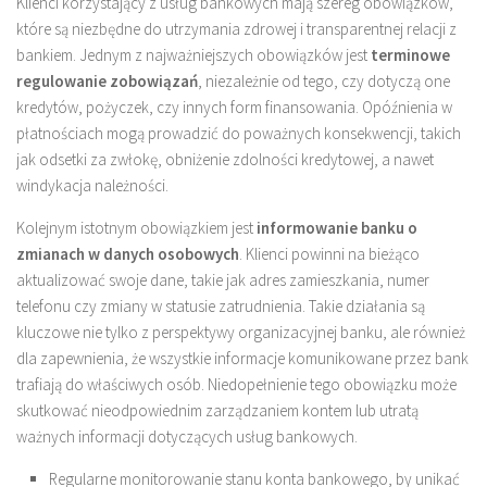
Klienci korzystający z usług bankowych mają szereg obowiązków,
które są niezbędne do utrzymania zdrowej i transparentnej relacji z
bankiem. Jednym z najważniejszych obowiązków jest
terminowe
regulowanie zobowiązań
, niezależnie od tego, czy dotyczą one
kredytów, pożyczek, czy innych form finansowania. Opóźnienia w
płatnościach mogą prowadzić do poważnych konsekwencji, takich
jak odsetki za zwłokę, obniżenie zdolności kredytowej, a nawet
windykacja należności.
Kolejnym istotnym obowiązkiem jest
informowanie banku o
zmianach w danych osobowych
. Klienci powinni na bieżąco
aktualizować swoje dane, takie jak adres zamieszkania, numer
telefonu czy zmiany w statusie zatrudnienia. Takie działania są
kluczowe nie tylko z perspektywy organizacyjnej banku, ale również
dla zapewnienia, że wszystkie informacje komunikowane przez bank
trafiają do właściwych osób. Niedopełnienie tego obowiązku może
skutkować nieodpowiednim zarządzaniem kontem lub utratą
ważnych informacji dotyczących usług bankowych.
Regularne monitorowanie stanu konta bankowego, by unikać