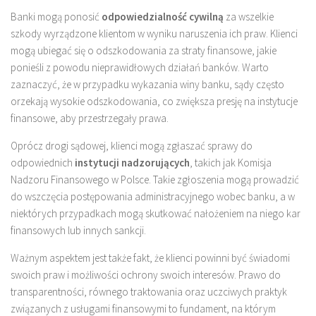
Banki mogą ponosić
odpowiedzialność cywilną
za wszelkie
szkody wyrządzone klientom w wyniku naruszenia ich praw. Klienci
mogą ubiegać się o odszkodowania za straty finansowe, jakie
ponieśli z powodu nieprawidłowych działań banków. Warto
zaznaczyć, że w przypadku wykazania winy banku, sądy często
orzekają wysokie odszkodowania, co zwiększa presję na instytucje
finansowe, aby przestrzegały prawa.
Oprócz drogi sądowej, klienci mogą zgłaszać sprawy do
odpowiednich
instytucji nadzorujących
, takich jak Komisja
Nadzoru Finansowego w Polsce. Takie zgłoszenia mogą prowadzić
do wszczęcia postępowania administracyjnego wobec banku, a w
niektórych przypadkach mogą skutkować nałożeniem na niego kar
finansowych lub innych sankcji.
Ważnym aspektem jest także fakt, że klienci powinni być świadomi
swoich praw i możliwości ochrony swoich interesów. Prawo do
transparentności, równego traktowania oraz uczciwych praktyk
związanych z usługami finansowymi to fundament, na którym